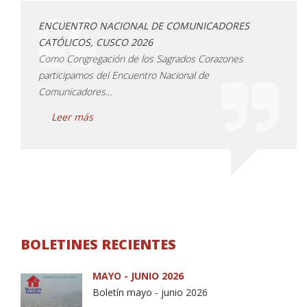
ENCUENTRO NACIONAL DE COMUNICADORES
Inici
CATÓLICOS, CUSCO 2026
Colom
Como Congregación de los Sagrados Corazones
inici
participamos del Encuentro Nacional de
comie
Comunicadores...
Le
Leer más
BOLETINES RECIENTES
MAYO - JUNIO 2026
Boletín mayo - junio 2026