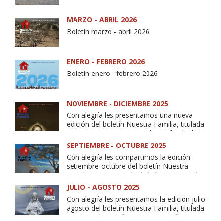
MARZO - ABRIL 2026
Boletín marzo - abril 2026
ENERO - FEBRERO 2026
Boletín enero - febrero 2026
NOVIEMBRE - DICIEMBRE 2025
Con alegría les presentamos una nueva
edición del boletín Nuestra Familia, titulada
“Amor por amor”, expresión profunda de
nuestra espiritualidad vivida desde el Corazón
SEPTIEMBRE - OCTUBRE 2025
de Jesús.
Con alegría les compartimos la edición
Esta edición recoge testimonios que
setiembre-octubre del boletín Nuestra
Familia: “Amor que da de beber”. Inspirados
encarnan ese amor hecho vida: la reseña biográfica de Rosa
en el capítulo IV de Dilexit nos, que nos invita
JULIO - AGOSTO 2025
Victoria Checa sscc, marcada por la educación y la cercanía a
a contemplar el amor de Cristo como fuente
Con alegría les presentamos la edición julio-
los pobres; la de Bruno Benatti sscc, misionero apasionado
que sacia la sed del corazón humano y se
agosto del boletín Nuestra Familia, titulada
hace misión en el mundo. Incluye testimonios, reflexiones y
por las vocaciones; y el testimonio “Un camino de amor y
“Este es el Corazón que tanto amó”.
experiencias de fe sobre la vida comunitaria y actividades de