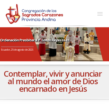
Togg
navig
Ordenación Presbiteral P. Edwin Reyes ss.cc.
Ecuador, 25 de agosto de 2023.
Contemplar, vivir y anunciar
al mundo el amor de Dios
encarnado en Jesús