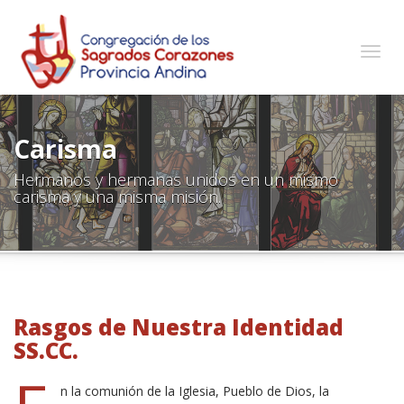
Togg
navig
Carisma
Hermanos y hermanas unidos en un mismo
carisma y una misma misión.
Rasgos de Nuestra Identidad
SS.CC.
n la comunión de la Iglesia, Pueblo de Dios, la