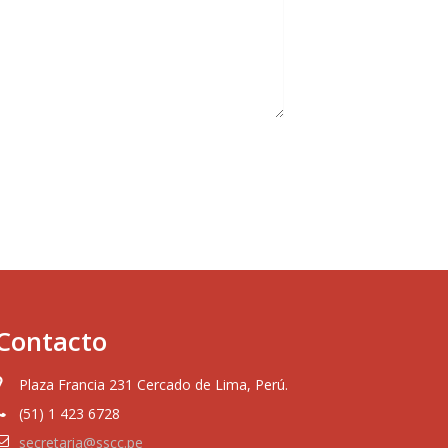
Contacto
Plaza Francia 231 Cercado de Lima, Perú.
(51) 1 423 6728
secretaria@sscc.pe