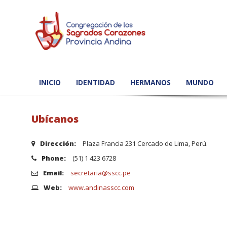
INICIO
IDENTIDAD
HERMANOS
MUNDO
Ubícanos
Dirección:
Plaza Francia 231 Cercado de Lima, Perú.
Phone:
(51) 1 423 6728
Email:
secretaria@sscc.pe
Web:
www.andinasscc.com