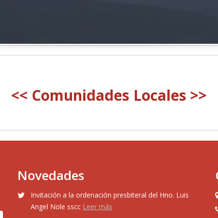
<< Comunidades Locales >>
Novedades
Invitación a la ordenación presbiteral del Hno. Luis
Angel Nole sscc
Leer más