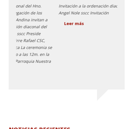
Invitación a la ordenación diaconal del Hno. Luis
Invit
Angel Nole sscc Invitación
Angel
n a
Coraz
Leer más
del
famil
Luis 
C,
José 
ia se
Arqui
n la
sábad
estra
los S
Le