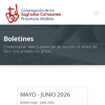
Togg
navig
Boletines
Contemplar, vivir y anunciar al mundo el amor de
Dios encarnado en Jesús
MAYO - JUNIO 2026
Boletín mayo - junio 2026